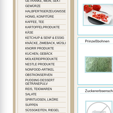
GETRÄNKE, WEIN, SEKT
GEWÜRZE
HALBFERTIGERZEUGNISSE
HONIG, KONFITÜRE
KAFFEE, TEE
KARTOFFELPRODUKTE
KÄSE
KETCHUP & SENF & ESSIG
Prinzeßbohnen
KNÄCKE, ZWIEBACK, MÜSLI
KNORR PRODUKTE
KUCHEN, GEBÄCK
MOLKEREIPRODUKTE
NESTLE PRODUKTE
NONFOOD-ARTIKEL
OBSTKONSERVEN
PUDDING DESSERT
GETRÄNEPULV
REIS, TEIGWAREN
Zuckererbsensch
SALATE
SPIRITUOSEN, LIKÖRE
SUPPEN
SÜSSGKEITEN, RIEGEL