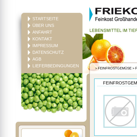
STARTSEITE
ÜBER UNS
ANFAHRT
KONTAKT
IMPRESSUM
DATENSCHUTZ
AGB
LIEFERBEDINGUNGEN
>
FEINFROSTGEMÜSE
>
F
FEINFROSTGEM