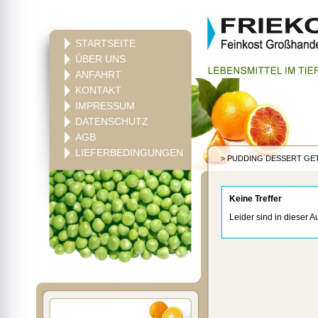
STARTSEITE
ÜBER UNS
ANFAHRT
KONTAKT
IMPRESSUM
DATENSCHUTZ
AGB
LIEFERBEDINGUNGEN
>
PUDDING DESSERT GE
Keine Treffer
Leider sind in dieser A