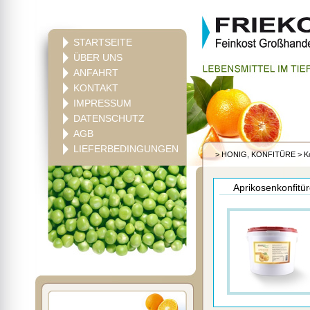
STARTSEITE
ÜBER UNS
ANFAHRT
KONTAKT
IMPRESSUM
DATENSCHUTZ
AGB
LIEFERBEDINGUNGEN
>
HONIG, KONFITÜRE
>
K
Aprikosenkonfitür