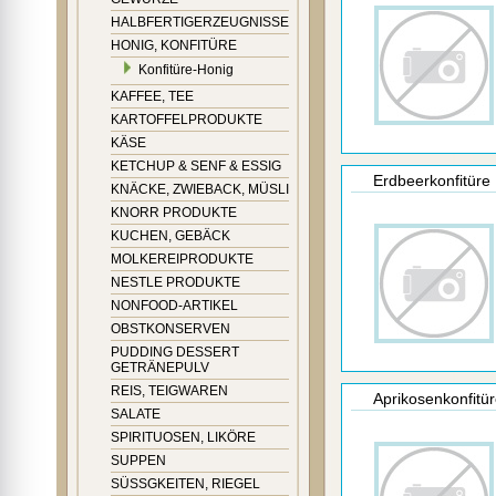
HALBFERTIGERZEUGNISSE
HONIG, KONFITÜRE
Konfitüre-Honig
KAFFEE, TEE
KARTOFFELPRODUKTE
KÄSE
KETCHUP & SENF & ESSIG
Erdbeerkonfitüre
KNÄCKE, ZWIEBACK, MÜSLI
KNORR PRODUKTE
KUCHEN, GEBÄCK
MOLKEREIPRODUKTE
NESTLE PRODUKTE
NONFOOD-ARTIKEL
OBSTKONSERVEN
PUDDING DESSERT
GETRÄNEPULV
REIS, TEIGWAREN
Aprikosenkonfitü
SALATE
SPIRITUOSEN, LIKÖRE
SUPPEN
SÜSSGKEITEN, RIEGEL