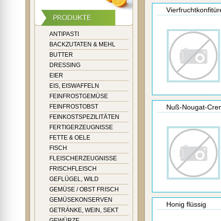
Vierfruchtkonfitür
ANTIPASTI
BACKZUTATEN & MEHL
BUTTER
DRESSING
EIER
EIS, EISWAFFELN
FEINFROSTGEMÜSE
FEINFROSTOBST
Nuß-Nougat-Cre
FEINKOSTSPEZILITÄTEN
FERTIGERZEUGNISSE
FETTE & OELE
FISCH
FLEISCHERZEUGNISSE
FRISCHFLEISCH
GEFLÜGEL, WILD
GEMÜSE / OBST FRISCH
GEMÜSEKONSERVEN
Honig flüssig
GETRÄNKE, WEIN, SEKT
GEWÜRZE