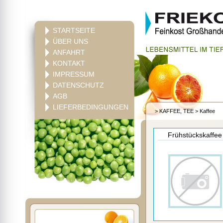
STARTSEITE
ÜBER UNS
ANFAHRT
KONTAKT
IMPRESSUM
DATENSCHUTZ
AGB
LIEFERBEDINGUNGEN
>
KAFFEE, TEE
>
Kaffee
Frühstückskaffe