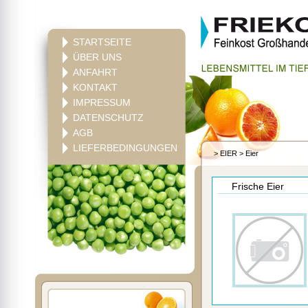
STARTSEITE
ÜBER UNS
ANFAHRT
KONTAKT
IMPRESSUM
DATENSCHUTZ
AGB
LIEFERBEDINGUNGEN
>
EIER
>
Eier
Frische Eier