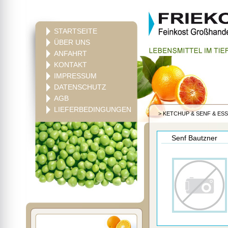
STARTSEITE
ÜBER UNS
ANFAHRT
KONTAKT
IMPRESSUM
DATENSCHUTZ
AGB
LIEFERBEDINGUNGEN
>
KETCHUP & SENF & ES
Senf Bautzner