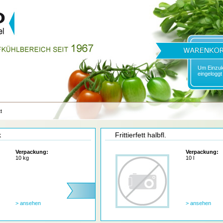
Um Einzuk
eingeloggt
tt
k
Frittierfett halbfl.
Verpackung:
Verpackung:
10 kg
10 l
> ansehen
> ansehen