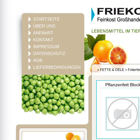
STARTSEITE
ÜBER UNS
ANFAHRT
KONTAKT
IMPRESSUM
DATENSCHUTZ
AGB
LIEFERBEDINGUNGEN
>
FETTE & OELE
>
Fritierfe
Pflanzenfett Bloc