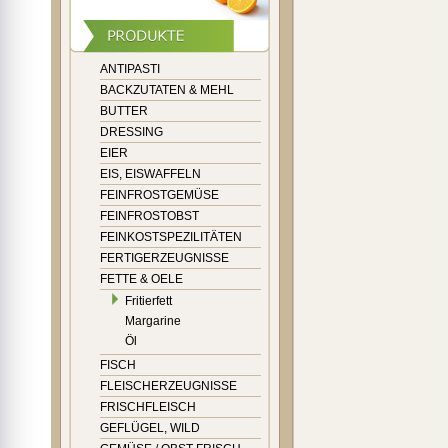
ANTIPASTI
BACKZUTATEN & MEHL
BUTTER
DRESSING
EIER
EIS, EISWAFFELN
FEINFROSTGEMÜSE
FEINFROSTOBST
FEINKOSTSPEZILITÄTEN
FERTIGERZEUGNISSE
FETTE & OELE
Fritierfett
Margarine
Öl
FISCH
FLEISCHERZEUGNISSE
FRISCHFLEISCH
GEFLÜGEL, WILD